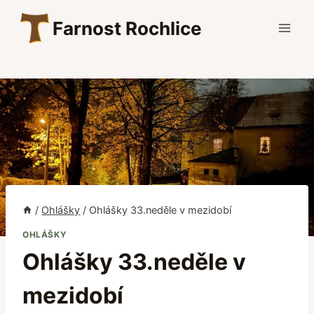
Přeskočit
Farnost Rochlice
na
obsah
/
Ohlášky
/
Ohlášky 33.neděle v mezidobí
OHLÁŠKY
Ohlášky 33.neděle v
mezidobí