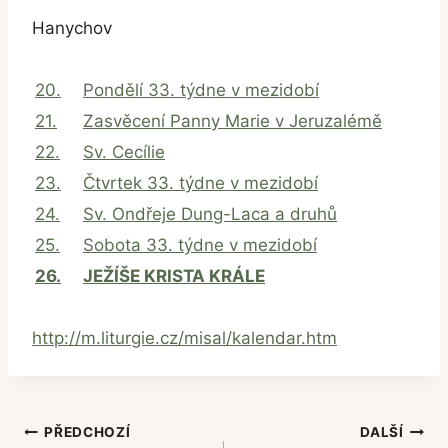
Hanychov
20.
Pondělí 33. týdne v mezidobí
21.
Zasvěcení Panny Marie v Jeruzalémě
22.
Sv. Cecílie
23.
Čtvrtek 33. týdne v mezidobí
24.
Sv. Ondřeje Dung-Laca a druhů
25.
Sobota 33. týdne v mezidobí
26.
JEŽÍŠE KRISTA KRÁLE
http://m.liturgie.cz/misal/kalendar.htm
Navigace
PŘEDCHOZÍ
DALŠÍ