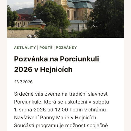
C
2
0
2
6
AKTUALITY
|
POUTĚ
|
POZVÁNKY
Pozvánka na Porciunkuli
2026 v Hejnicích
26.7.2026
Srdečně vás zveme na tradiční slavnost
Porciunkule, která se uskuteční v sobotu
1. srpna 2026 od 12.00 hodin v chrámu
Navštívení Panny Marie v Hejnicích.
Součástí programu je možnost společné