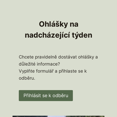
2
6
V
R
Ohlášky na
O
C
nadcházející týden
H
L
I
C
Chcete pravidelně dostávat ohlášky a
I
důležité informace?
Vyplňte formulář a přihlaste se k
odběru.
Přihlásit se k odběru