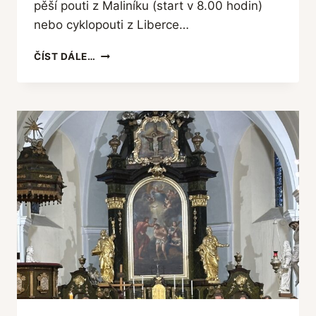
pěší pouti z Maliníku (start v 8.00 hodin)
nebo cyklopouti z Liberce…
P
ČÍST DÁLE…
O
Z
V
Á
N
K
A
N
A
P
O
R
C
I
U
N
K