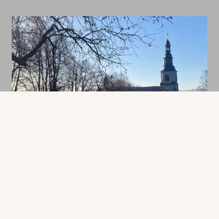
Na Žižkově, Liberec-Rochlice
17. století
baroko
kulturní památka