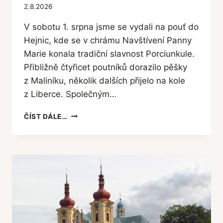
2.8.2026
V sobotu 1. srpna jsme se vydali na pouť do
Hejnic, kde se v chrámu Navštívení Panny
Marie konala tradiční slavnost Porciunkule.
Přibližně čtyřicet poutníků dorazilo pěšky
z Maliníku, několik dalších přijelo na kole
z Liberce. Společným…
P
ČÍST DÁLE…
O
U
Ť
D
O
H
E
J
N
I