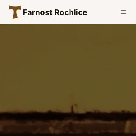
Přeskočit
Farnost Rochlice
na
obsah