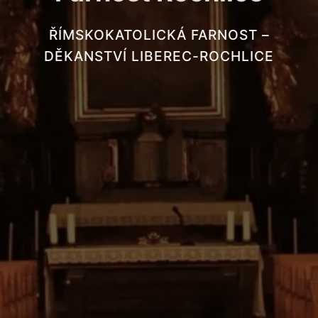
ŘÍMSKOKATOLICKÁ FARNOST –
DĚKANSTVÍ LIBEREC-ROCHLICE