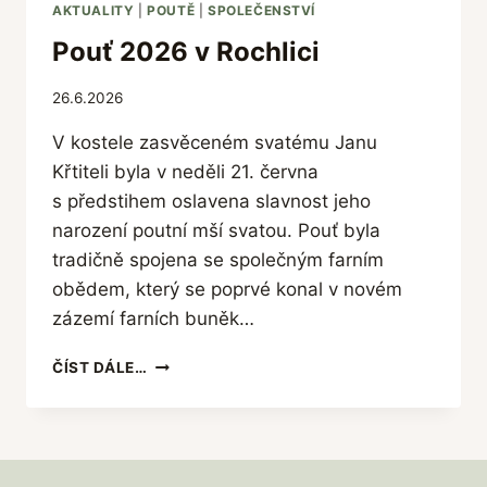
U
AKTUALITY
|
POUTĚ
|
SPOLEČENSTVÍ
L
Pouť 2026 v Rochlici
I
2
0
26.6.2026
2
V kostele zasvěceném svatému Janu
6
V
Křtiteli byla v neděli 21. června
H
s předstihem oslavena slavnost jeho
E
narození poutní mší svatou. Pouť byla
J
N
tradičně spojena se společným farním
I
obědem, který se poprvé konal v novém
C
zázemí farních buněk…
Í
C
P
ČÍST DÁLE…
H
O
U
Ť
2
0