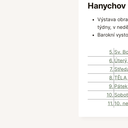
Hanychov
Výstava obra
týdny, v nedě
Barokní vysto
5.
Sv. B
6.
Úterý
7.
Střed
8.
TĚLA
9.
Pátek
10.
Sobot
11.
10. n