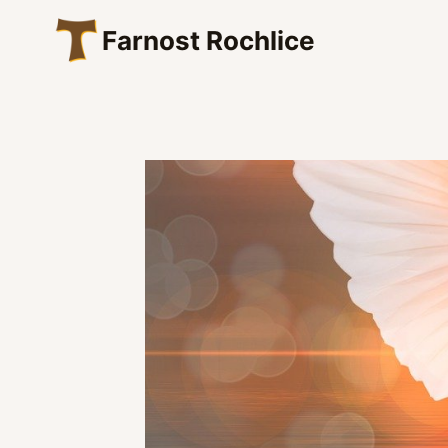
Přeskočit
Farnost Rochlice
na
obsah