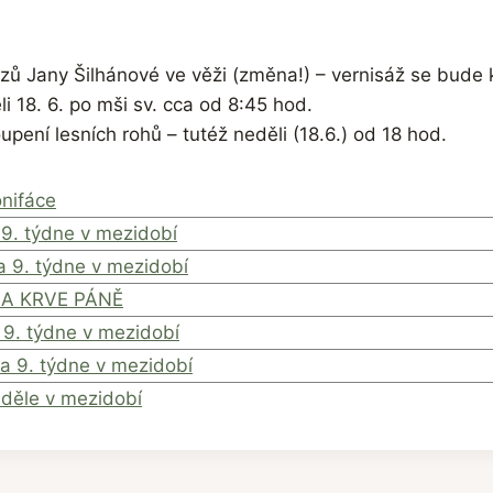
zů Jany Šilhánové ve věži (změna!) – vernisáž se bude 
li 18. 6. po mši sv. cca od 8:45 hod.
upení lesních rohů – tutéž neděli (18.6.) od 18 hod.
onifáce
 9. týdne v mezidobí
a 9. týdne v mezidobí
 A KRVE PÁNĚ
 9. týdne v mezidobí
a 9. týdne v mezidobí
eděle v mezidobí