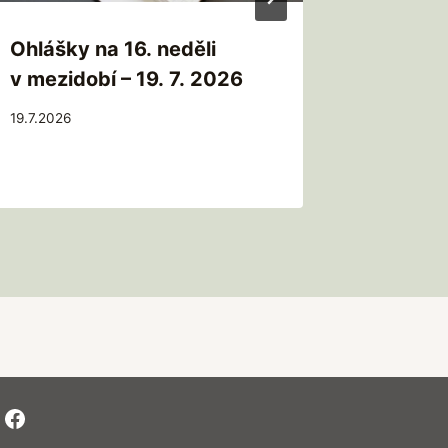
Ohlášky na 16. neděli
Ohlášky
v mezidobí – 19. 7. 2026
v mezid
19.7.2026
12.7.2026
Facebook