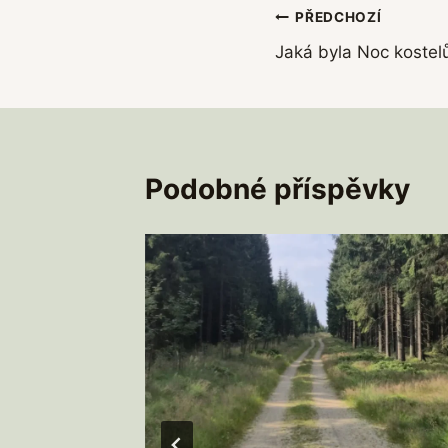
Navigace
PŘEDCHOZÍ
Jaká byla Noc kostelů
pro
příspěvek
Podobné příspěvky